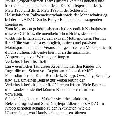
Im Rallyesport nahmen Teams unseres Vereines national und
international teil und neben fielen Klassensiegen sind der 5.
Platz 1988 und der 2. Platz 1995 in der Schleswig-
Holsteinischen Rallyemeisterschaft sowie der Mannschaftssieg
bei der Int. ADAC-Sachs-Rallye-Baltic die herausragenden
Ereignisse.
Zum Motorsport gehören aber auch die sportlich Nichtaktiven
unseres Ortsclubs, die unentbehrlichen Helfer, sie sind die
wichtigste Ergänzung zu den aktiven Motorsportlern. Nur mit
ihrer Hilfe war und ist es möglich, aktiven und passiven
Motorsport und andere Veranstaltungen in einem Motorsportclub
durchzuführen. Ich denke hier nur an die unzähligen
Absperrungen von Wertungsprüfungen.
Verkehrssicherheitsarbeit
Ein wesentlicher Teil dieser Arbeit gilt hier den Kinder und
Jugendlichen. Schon von Beginn an richtete der MSC
Fahrradturniere in Klein Bennebek, Kropp, Owschlag, Schaalby
usw. aus, um einen Beitrag zur Verbesserung der
Verkehrssicherheit junger Radfahrer zu leisten. Viele Bezirks-
und Landesmeistertitel können Kinder unserer Turniere
vorweisen.
Schulanfangaktionen, Verkehrssicherheitsaktionen,
Beleuchtungstest und Stoßdämpferprüfdienste des ADAC in
Kropp gehörten genauso zu den Aktivitäten, wie die
Überreichung von Handstöcken an unsere älteren