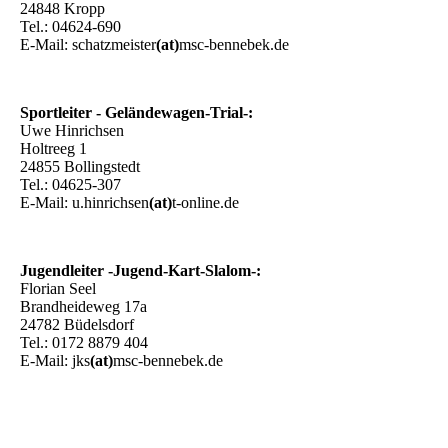
24848 Kropp
Tel.: 04624-690
E-Mail: schatzmeister
(at)
msc-bennebek.de
Sportleiter - Geländewagen-Trial-:
Uwe Hinrichsen
Holtreeg 1
24855 Bollingstedt
Tel.: 04625-307
E-Mail: u.hinrichsen
(at)
t-online.de
Jugendleiter -Jugend-Kart-Slalom-:
Florian Seel
Brandheideweg 17a
24782 Büdelsdorf
Tel.: 0172 8879 404
E-Mail: jks
(at)
msc-bennebek.de