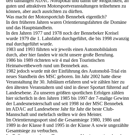
den damaligen ADAC Nordpokal und damit die Möglichkeit, an
guten und attraktiven Motorsportveranstaltungen teilnehmen zu
können, aber auch ausrichten zu dürften.
Was macht der Motorsportclub Bennebek eigentlich?
In den früheren Jahren waren Orientierungsfahrten die Domäne
und das Hauptstandbein.
In den Jahren 1977 und 1978 noch der Bennebeker Kreisel
wurde 1979 die 1. Lahnfahrt durchgeführt, die bis 1998 zwanzig
mal durchgeführt wurde.
1983 und 1993 führten wir jeweils einen Automobilslalom
durch, aber hier fanden wir nicht unsere große Berufung.
1986 bis 1989 richteten wir 4 mal den Touristischen
Heimatwettbewerb rund um Bennebek aus.
1982 jedoch wurde mit der Einführung des Automobil-Trial ein
neues Standbein des MSC geboren. Im Jahr 2002 hatte diese
Veranstaltung ihr 30. Jubiläum erfahren und wir zählen hier zu
den ältesten Veranstaltern und sind in dieser Sportart führend auf
Landesebene. Zu unseren größten sportlichen Erfolgen zählen
hier sicherlich in den Jahren 1985 bis 1997 der 7-malige Gewinn
der Landesmeisterschaft und seit 1998 ist der MSC Bennebek
im ADAC auf Landesebene Jahr für Jahr die beste Club-
Mannschaft und mehrfach stellten wir den Meister.
Im Orientierungssport sind die Gesamtsiege 1980, 1986 und
1989 in der Klasse 8 und 1995 in der Klasse A sowie ungezählte
Gesamtsiege zu verbuchen.