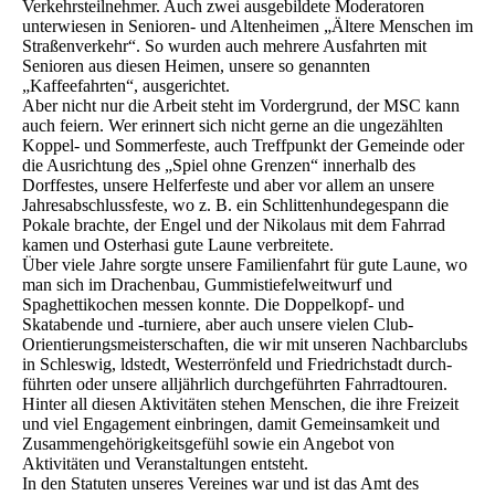
Verkehrsteilnehmer. Auch zwei ausgebildete Moderatoren
unterwiesen in Senioren- und Altenheimen „Ältere Menschen im
Straßenverkehr“. So wurden auch mehrere Ausfahrten mit
Senioren aus diesen Heimen, unsere so genannten
„Kaffeefahrten“, ausgerichtet.
Aber nicht nur die Arbeit steht im Vordergrund, der MSC kann
auch feiern. Wer erinnert sich nicht gerne an die ungezählten
Koppel- und Sommerfeste, auch Treffpunkt der Gemeinde oder
die Ausrichtung des „Spiel ohne Grenzen“ innerhalb des
Dorffestes, unsere Helferfeste und aber vor allem an unsere
Jahresabschlussfeste, wo z. B. ein Schlittenhundegespann die
Pokale brachte, der Engel und der Nikolaus mit dem Fahrrad
kamen und Osterhasi gute Laune verbreitete.
Über viele Jahre sorgte unsere Familienfahrt für gute Laune, wo
man sich im Drachenbau, Gummistiefelweitwurf und
Spaghettikochen messen konnte. Die Doppelkopf- und
Skatabende und -turniere, aber auch unsere vielen Club-
Orientierungsmeisterschaften, die wir mit unseren Nachbarclubs
in Schleswig, ldstedt, Westerrönfeld und Friedrichstadt durch-
führten oder unsere alljährlich durchgeführten Fahrradtouren.
Hinter all diesen Aktivitäten stehen Menschen, die ihre Freizeit
und viel Engagement einbringen, damit Gemeinsamkeit und
Zusammengehörigkeitsgefühl sowie ein Angebot von
Aktivitäten und Veranstaltungen entsteht.
In den Statuten unseres Vereines war und ist das Amt des